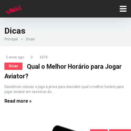
Dicas
Principal
»
Dicas
2 anos ago
0
3370
Qual o Melhor Horário para Jogar
Dicas
Aviator?
Decidimos colocar o jogo à prova para descobrir qual o melhor horário para
jogar Aviator em cassinos do ...
Read more »