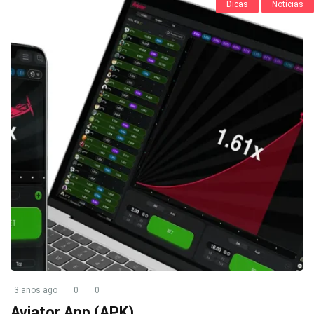
Dicas
Notícias
3 anos ago
0
0
Aviator App (APK)