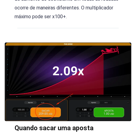
ocorre de maneiras diferentes. O multiplicador
máximo pode ser x100+.
Quando sacar uma aposta