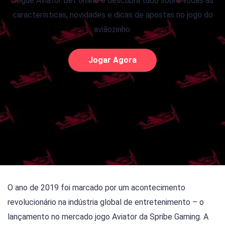
Jogue Aviator Bet online e descubra tudo sobre todas as
características, novidades e dicas de apostas no jogo do
aviãozinho.
Jogar Agora
O ano de 2019 foi marcado por um acontecimento
revolucionário na indústria global de entretenimento – o
lançamento no mercado jogo Aviator da Spribe Gaming. A