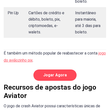
boleto.
Pin Up
Cartões de crédito e
Instantâneo
débito, boleto, pix,
para maioria,
criptomoedas, e-
até 3 dias para
walets.
boleto.
É também um método popular de reabastecer a conta
jogo
do aviãozinho pix
.
Jogar Agora
Recursos de apostas do jogo
Aviator
O jogo de crash Aviator possui características únicas de