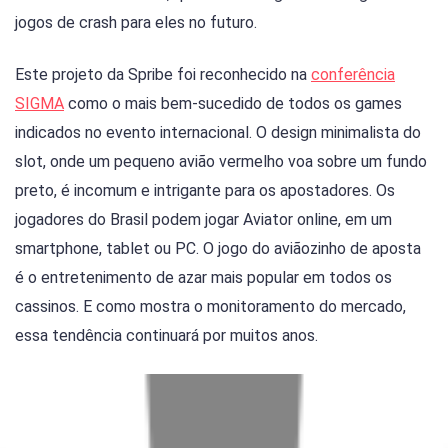
jogos de crash para eles no futuro.
Este projeto da Spribe foi reconhecido na
conferência
SIGMA
como o mais bem-sucedido de todos os games
indicados no evento internacional. O design minimalista do
slot, onde um pequeno avião vermelho voa sobre um fundo
preto, é incomum e intrigante para os apostadores. Os
jogadores do Brasil podem jogar Aviator online, em um
smartphone, tablet ou PC. O jogo do aviãozinho de aposta
é o entretenimento de azar mais popular em todos os
cassinos. E como mostra o monitoramento do mercado,
essa tendência continuará por muitos anos.