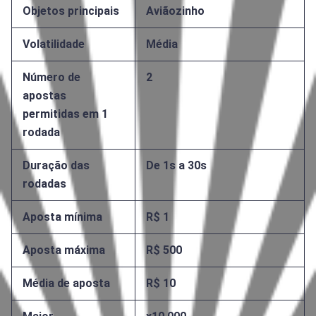
Objetos principais
Aviãozinho
Volatilidade
Média
Número de
2
apostas
permitidas em 1
rodada
Duração das
De 1s a 30s
rodadas
Aposta mínima
R$ 1
Aposta máxima
R$ 500
Média de aposta
R$ 10