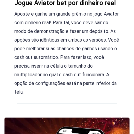
Jogue Aviator bet por dinheiro real
Aposte e ganhe um grande prêmio no jogo Aviator
com dinheiro real! Para tal, você deve sair do
modo de demonstração e fazer um depósito. As
opções são idênticas em ambas as versões. Você
pode melhorar suas chances de ganhos usando o
cash out automático. Para fazer isso, você
precisa inserir na célula o tamanho do
multiplicador no qual o cash out funcionará. A
opção de configurações está na parte inferior da
tela.