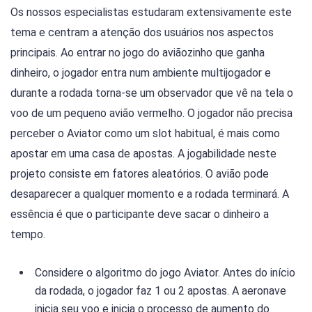
Os nossos especialistas estudaram extensivamente este
tema e centram a atenção dos usuários nos aspectos
principais. Ao entrar no jogo do aviãozinho que ganha
dinheiro, o jogador entra num ambiente multijogador e
durante a rodada torna-se um observador que vê na tela o
voo de um pequeno avião vermelho. O jogador não precisa
perceber o Aviator como um slot habitual, é mais como
apostar em uma casa de apostas. A jogabilidade neste
projeto consiste em fatores aleatórios. O avião pode
desaparecer a qualquer momento e a rodada terminará. A
essência é que o participante deve sacar o dinheiro a
tempo.
Considere o algoritmo do jogo Aviator. Antes do início
da rodada, o jogador faz 1 ou 2 apostas. A aeronave
inicia seu voo e inicia o processo de aumento do