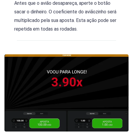
Antes que o avião desapareça, aperte o botão
sacar o dinheiro. O coeficiente do aviãozinho será
multiplicado pela sua aposta. Esta ação pode ser
repetida em todas as rodadas.