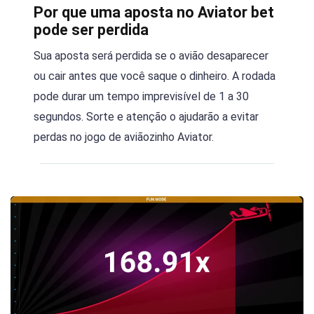
Por que uma aposta no Aviator bet
pode ser perdida
Sua aposta será perdida se o avião desaparecer
ou cair antes que você saque o dinheiro. A rodada
pode durar um tempo imprevisível de 1 a 30
segundos. Sorte e atenção o ajudarão a evitar
perdas no jogo de aviãozinho Aviator.