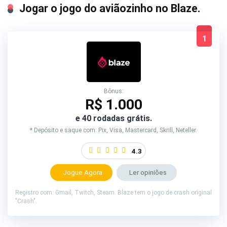
Jogar o jogo do aviãozinho no Blaze.
1
Bônus:
R$ 1.000
e 40 rodadas grátis.
* Depósito e saque com: Pix, Visa, Mastercard, Skrill, Neteller.
4.3
Jogue Agora
Ler opiniões
Registro com: Gmail, Twitch, Steam. Blaze tem o jogo de crash original
"Crash".