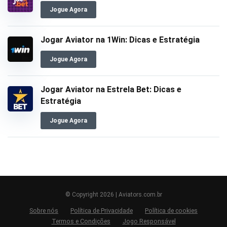
Jogue Agora
Jogar Aviator na 1Win: Dicas e Estratégia
Jogue Agora
Jogar Aviator na Estrela Bet: Dicas e
Estratégia
Jogue Agora
© Copyright 2026 | Aviators.com.br
Sobre nós
Política de Privacidade
Política de cookies
Termos e Condições
Jogo Responsável