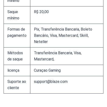
mínimo
Saque
R$ 20,00
mínimo
Formas de
Pix, Transferência Bancaria, Boleto
pagamento
Bancário, Visa, Mastercard, Skrill,
Neteller
Métodos
Transferência Bancaria, Visa,
de saque
Mastercard,
licença
Curaçao Gaming
Suporte ao
support@blaze.com
cliente