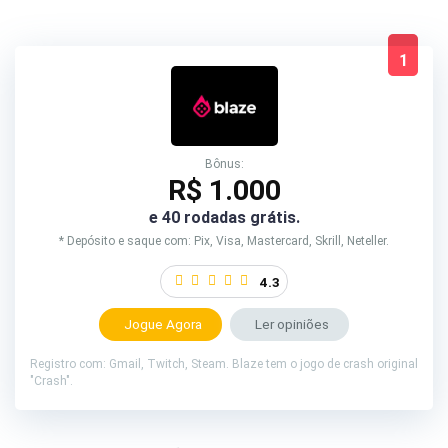
1
Bônus:
R$ 1.000
e 40 rodadas grátis.
* Depósito e saque com: Pix, Visa, Mastercard, Skrill, Neteller.
4.3
Jogue Agora
Ler opiniões
Registro com: Gmail, Twitch, Steam. Blaze tem o jogo de crash original
"Crash".