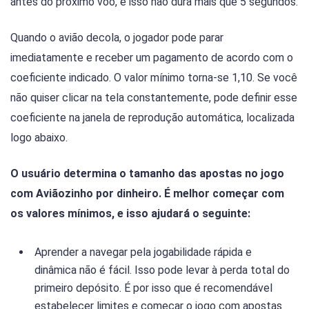
antes do próximo voo, e isso não dura mais que 5 segundos.
Quando o avião decola, o jogador pode parar
imediatamente e receber um pagamento de acordo com o
coeficiente indicado. O valor mínimo torna-se 1,10. Se você
não quiser clicar na tela constantemente, pode definir esse
coeficiente na janela de reprodução automática, localizada
logo abaixo.
O usuário determina o tamanho das apostas no jogo
com Aviãozinho por dinheiro. É melhor começar com
os valores mínimos, e isso ajudará o seguinte:
Aprender a navegar pela jogabilidade rápida e
dinâmica não é fácil. Isso pode levar à perda total do
primeiro depósito. É por isso que é recomendável
estabelecer limites e começar o jogo com apostas