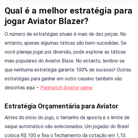
Qual é a melhor estratégia para
jogar Aviator Blazer?
O número de estratégias atuais é mais de dez peças. No
entanto, apenas algumas táticas são bem-sucedidas. Se
você planeja jogar por diversão, pode explorar as táticas
mais populares do Aviator Blaze. No entanto, lembre-se
que nenhuma estratégia garante 100% de sucesso! Outras
estratégias para ganhar em outro cassino também são
descritas aqui –
Parimatch Aviator game
.
Estratégia Orçamentária para Aviator
Antes do início do jogo, o tamanho da aposta e o limite de
saque automático são selecionados. Um jogador do Brasil
coloca R$ 100 e fixa o fechamento da cotação em 1,10.