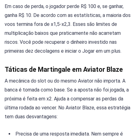
Em caso de perda, o jogador perde R$ 100 e, se ganhar,
ganha R$ 10. De acordo com as estatísticas, a maioria dos
voos termina fora de x1,5-x2,3. Esses são limites de
multiplicação baixos que praticamente não acarretam
riscos. Você pode recuperar o dinheiro investido nas
primeiras dez decolagens e iniciar o Jogar em um plus.
Táticas de Martingale em Aviator Blaze
A mecânica do slot ou do mesmo Aviator não importa. A
banca é tomada como base. Se a aposta não foi jogada, a
próxima é feita em x2. Ajuda a compensar as perdas da
última rodada ao vencer. No Aviator Blaze, essa estratégia
tem duas desvantagens:
Precisa de uma resposta imediata. Nem sempre é