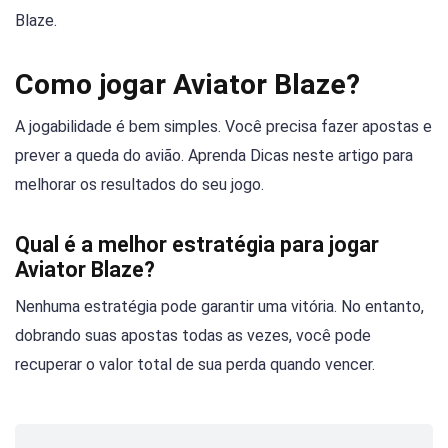
Blaze.
Como jogar Aviator Blaze?
A jogabilidade é bem simples. Você precisa fazer apostas e
prever a queda do avião. Aprenda Dicas neste artigo para
melhorar os resultados do seu jogo.
Qual é a melhor estratégia para jogar
Aviator Blaze?
Nenhuma estratégia pode garantir uma vitória. No entanto,
dobrando suas apostas todas as vezes, você pode
recuperar o valor total de sua perda quando vencer.