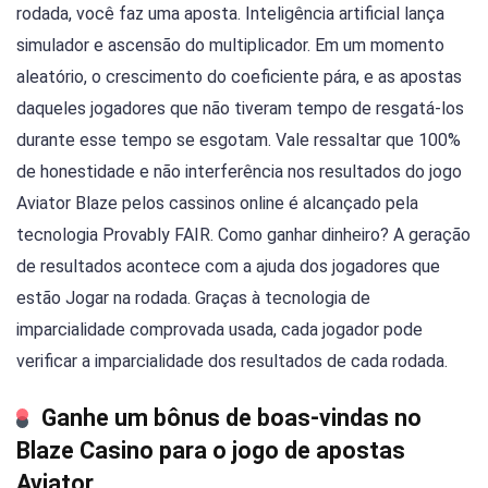
rodada, você faz uma aposta. Inteligência artificial lança
simulador e ascensão do multiplicador. Em um momento
aleatório, o crescimento do coeficiente pára, e as apostas
daqueles jogadores que não tiveram tempo de resgatá-los
durante esse tempo se esgotam. Vale ressaltar que 100%
de honestidade e não interferência nos resultados do jogo
Aviator Blaze pelos cassinos online é alcançado pela
tecnologia Provably FAIR. Como ganhar dinheiro? A geração
de resultados acontece com a ajuda dos jogadores que
estão Jogar na rodada. Graças à tecnologia de
imparcialidade comprovada usada, cada jogador pode
verificar a imparcialidade dos resultados de cada rodada.
Ganhe um bônus de boas-vindas no
Blaze Casino para o jogo de apostas
Aviator.