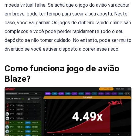
moeda virtual falhe. Se acha que o jogo do avião vai acabar
em breve, pode ter tempo para sacar a sua aposta. Neste
caso, você vai ganhar. Os jogos de dinheiro rápido online são
complexos e você pode perder rapidamente todo o seu
depósito se não tomar cuidado. No entanto, pode ser muito
divertido se você estiver disposto a correr esse risco.
Como funciona jogo de avião
Blaze?