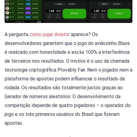
A pergunta
como jogar Aviator
aparece? Os
desenvolvedores garantem que o jogo do aviãozinho Blaze
é realizado com honestidade e exclui 100% a interferência
de terceiros nos resultados. O motivo é o uso da chamada
tecnologia criptográfica Provably Fair. Nem o jogador nem a
plataforma de apostas podem influenciar o resultado da
rodada. Os resultados são totalmente justos graças ao
Gerador de números aleatórios. O desenvolvimento da
competição depende de quatro jogadores – o operador do
jogo e os três primeiros usuários do Brasil que fizeram
apostas.